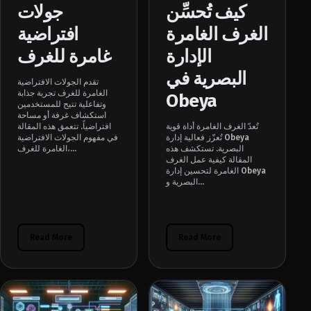
كيف تُحسِّن
جولات
الغرف الغامرة
افتراضية
الإدارة
غامرة للغرف
البصرية في
تقدم الجولات الافتراضية
الغامرة للغرف تجربة جذابة
Obeya
وتفاعلية تتيح للمستخدمين
استكشاف غرفة أو مساحة
تُعدّ الغرف الغامرة أداة قوية
افتراضياً. تتعمق هذه المقالة
تُعزّز فعالية إدارة Obeya
في مفهوم الجولات الافتراضية
البصرية. تستكشف هذه
الغامرة للغرف،...
المقالة كيفية عمل الغرف
الغامرة لتحسين إدارة Obeya
البصرية و...
Read More
Read More