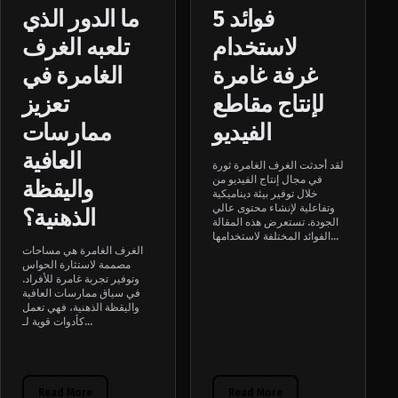
5 فوائد
ما الدور الذي
لاستخدام
تلعبه الغرف
غرفة غامرة
الغامرة في
لإنتاج مقاطع
تعزيز
الفيديو
ممارسات
العافية
لقد أحدثت الغرف الغامرة ثورة
في مجال إنتاج الفيديو من
واليقظة
خلال توفير بيئة ديناميكية
وتفاعلية لإنشاء محتوى عالي
الذهنية؟
الجودة. تستعرض هذه المقالة
الفوائد المختلفة لاستخدامها...
الغرف الغامرة هي مساحات
مصممة لاستثارة الحواس
وتوفير تجربة غامرة للأفراد.
في سياق ممارسات العافية
واليقظة الذهنية، فهي تعمل
كأدوات قوية لـ...
Read More
Read More