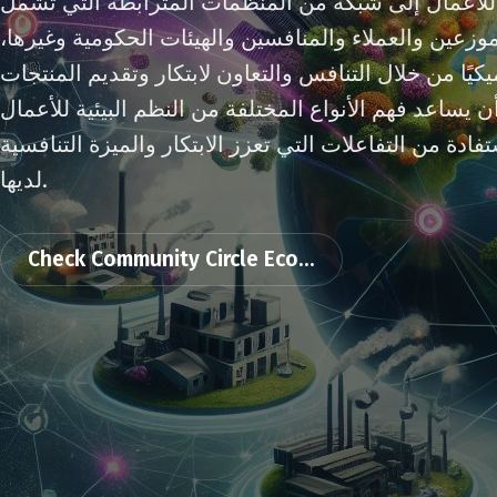
ة للأعمال إلى شبكة من المنظمات المترابطة التي تشمل
وزعين والعملاء والمنافسين والهيئات الحكومية وغيرها،
يكيًا من خلال التنافس والتعاون لابتكار وتقديم المنتجات
 يساعد فهم الأنواع المختلفة من النظم البيئية للأعمال
ادة من التفاعلات التي تعزز الابتكار والميزة التنافسية
لديها.
Check Community Circle Eco...