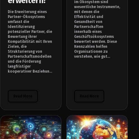
erweitern?
im Ökosystem sind
wesentliche Instrumente,
Die Erweiterung eines
mit denen die
Partner-Ökosystems
Effektivität und
umfasst die
Gesundheit von
Identifizierung
Partnerschaften
potenzieller Partner, die
innerhalb eines
Bewertung ihrer
Geschäftsökosystems
Kompatibilität mit Ihren
bewertet werden. Diese
Zielen, die
Kennzahlen helfen
Strukturierung von
Organisationen zu
Partnerschaftsmodellen
verstehen, wie gut...
und die Förderung
langfristiger
kooperativer Beziehun...
Read More
Read More