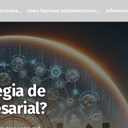
sistema...
Cómo funciona: implementación...
Informació
egia de
sarial?