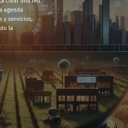
a crear una red
a agenda
 y servicios,
do la