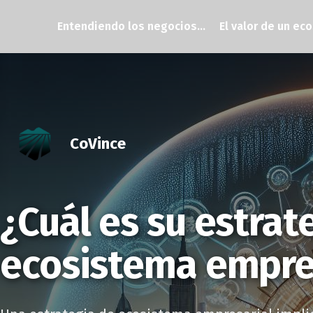
Entendiendo los negocios...
El valor de un eco
CoVince
¿Cuál es su estrat
ecosistema empre