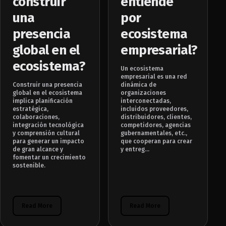
construir
entiende
una
por
presencia
ecosistema
global en el
empresarial?
ecosistema?
Un ecosistema
empresarial es una red
Construir una presencia
dinámica de
global en el ecosistema
organizaciones
implica planificación
interconectadas,
estratégica,
incluidos proveedores,
colaboraciones,
distribuidores, clientes,
integración tecnológica
competidores, agencias
y comprensión cultural
gubernamentales, etc.,
para generar un impacto
que cooperan para crear
de gran alcance y
y entreg...
fomentar un crecimiento
sostenible.
Read More
Read More