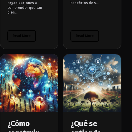
organizaciones a
beneficios de s...
comprender qué tan
bien...
Read More
Read More
¿Cómo
¿Qué se