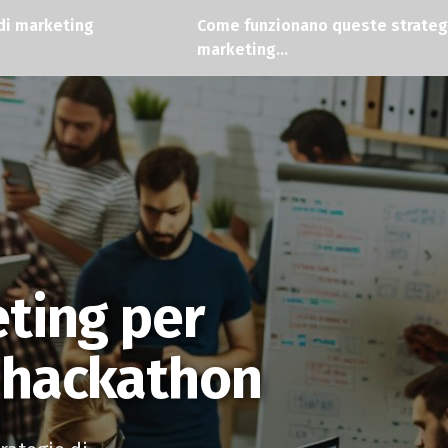
di marketing
Come funzionano queste strateg
marketing...
eting per
 hackathon