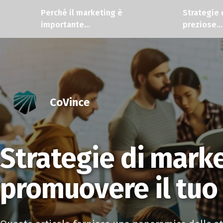
Perché il marketing è
Strategie 
importante...
preziose...
CoVince
Strategie di mark
promuovere il tuo