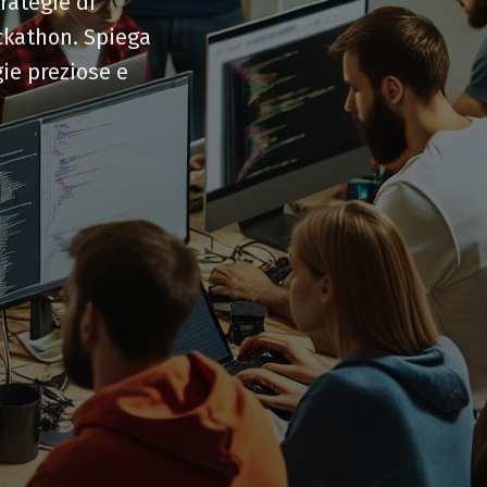
rategie di
ckathon. Spiega
ie preziose e