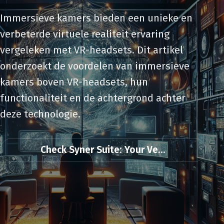
Immersieve kamers bieden een unieke en
verbeterde virtuele realiteit ervaring
vergeleken met VR-headsets. Dit artikel
onderzoekt de voordelen van immersieve
kamers boven VR-headsets, hun
functionaliteit en de achtergrond achter
deze technologie.
Check Syner Suite: Your Ve...