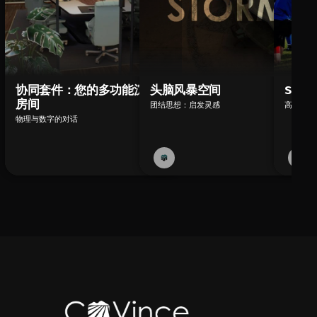
协同套件：您的多功能沉浸式
头脑风暴空间
Scr
房间
团结思想：启发灵感
高效参与S
物理与数字的对话