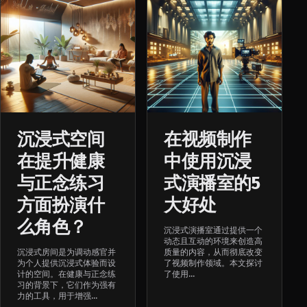
沉浸式空间
在视频制作
在提升健康
中使用沉浸
与正念练习
式演播室的5
方面扮演什
大好处
么角色？
沉浸式演播室通过提供一个
动态且互动的环境来创造高
沉浸式房间是为调动感官并
质量的内容，从而彻底改变
为个人提供沉浸式体验而设
了视频制作领域。本文探讨
计的空间。在健康与正念练
了使用...
习的背景下，它们作为强有
力的工具，用于增强...