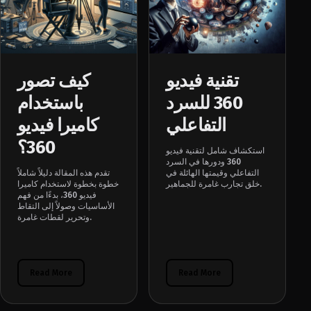
تقنية فيديو
كيف تصور
360 للسرد
باستخدام
التفاعلي
كاميرا فيديو
360؟
استكشاف شامل لتقنية فيديو
360 ودورها في السرد
التفاعلي وقيمتها الهائلة في
تقدم هذه المقالة دليلاً شاملاً
خلق تجارب غامرة للجماهير.
خطوة بخطوة لاستخدام كاميرا
فيديو 360، بدءًا من فهم
الأساسيات وصولاً إلى التقاط
وتحرير لقطات غامرة.
Read More
Read More