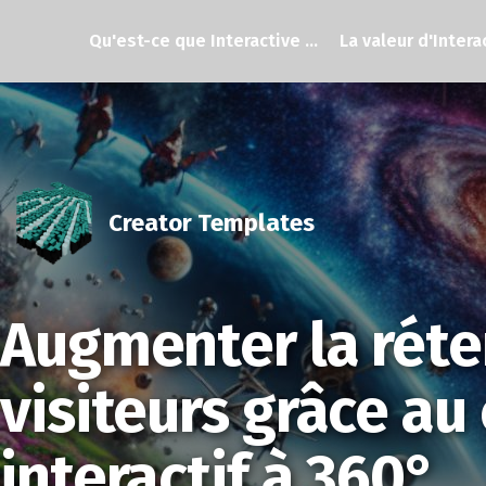
Qu'est-ce que Interactive ...
La valeur d'Interac
Creator Templates
Augmenter la réte
visiteurs grâce au
interactif à 360°