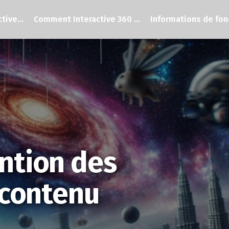
tive...
Comment Interactive 360 ...
Informations de fond
ntion des
 contenu