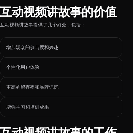
互动视频讲故事的价值
互动视频讲故事提供了几个好处，包括：
增加观众的参与度和兴趣
个性化用户体验
更高的留存率和品牌记忆
增强学习和培训成果