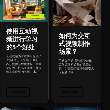
使用互动视
如何为交互
频进行学习
式视频制作
的5个好处
场景？
互动视频为有效学习提供了
许多好处。它们吸引学习
了解如何通过理解其价值、
者，提供个性化体验，增强
工作原理和必要的背景信
记忆力，提高互动性，并提
息，为交互式视频创建引人
供真实世界的应用。Fi...
入胜的场景。
Read More
Read More