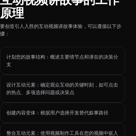
互动视频讲故事的工作
原理
要创造引人入胜的互动视频讲故事体验，可以遵循以下步
骤：
计划您的故事结构：概述主要情节点和潜在的决策分
支
设计互动元素：确定观众互动的关键时刻，如可点击
的热点、多项选择问题或决策点
创建内容变体：根据用户选择开发替代叙事路径
整合互动元素：使用视频制作工具在您的视频中嵌入