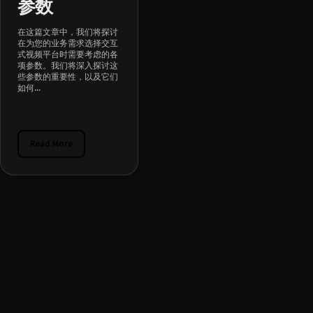
参数
在这篇文章中，我们将探讨
在为您的业务需求选择交互
式视频平台时需要考虑的各
项参数。我们将深入探讨这
些参数的重要性，以及它们
如何...
Read More