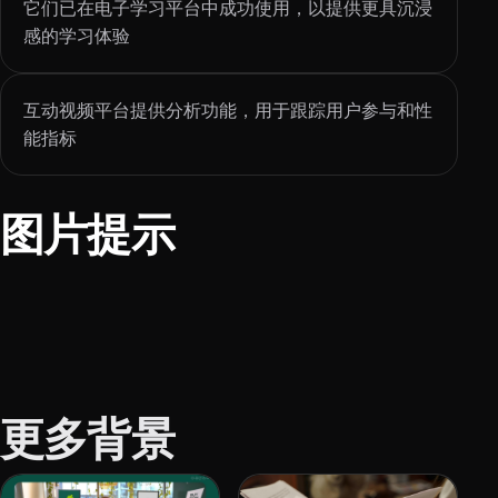
它们已在电子学习平台中成功使用，以提供更具沉浸
感的学习体验
互动视频平台提供分析功能，用于跟踪用户参与和性
能指标
图片提示
更多背景