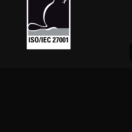
Follow Us