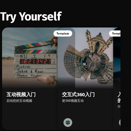
Try Yourself
Template
Template
互动视频入门
交互式360入门
入门 S
的未
启动您的互动视频
使360视频互动
什么是 Sw