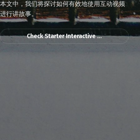
本文中，我们将探讨如何有效地使用互动视频
进行讲故事。
Check Starter Interactive ...