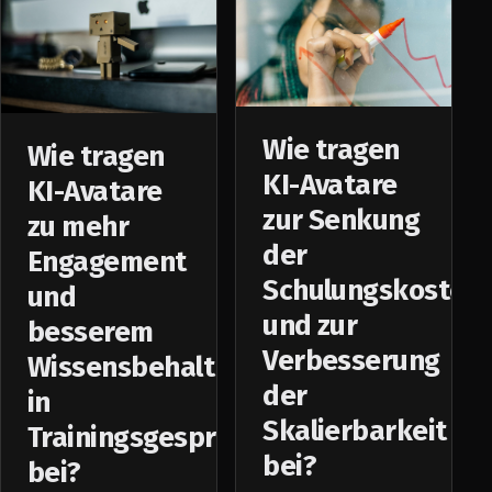
Wie tragen
Wie tragen
KI-Avatare
KI-Avatare
zur Senkung
zu mehr
der
Engagement
Schulungskosten
und
und zur
besserem
Verbesserung
Wissensbehalt
der
in
Skalierbarkeit
Trainingsgesprächen
bei?
bei?