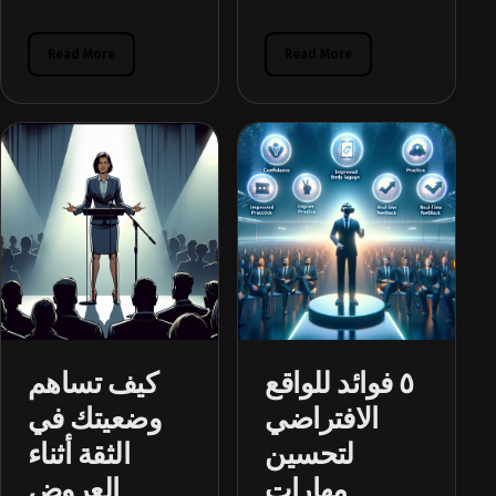
Read More
Read More
٥ فوائد للواقع
كيف تساهم
الافتراضي
وضعيتك في
لتحسين
الثقة أثناء
مهارات
العروض