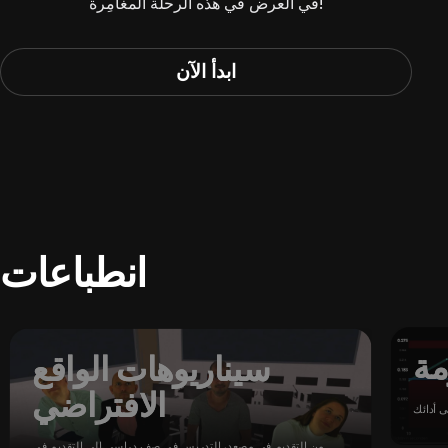
في العرض في هذه الرحلة المغامِرة!
ابدأ الآن
انطباعات
مة
سيناريوهات الواقع
الافتراضي
من التقديم في مصعد، التدريس في صف دراسي إلى التقديم في