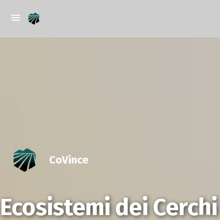
CoVince
Ecosistemi dei Cerchi