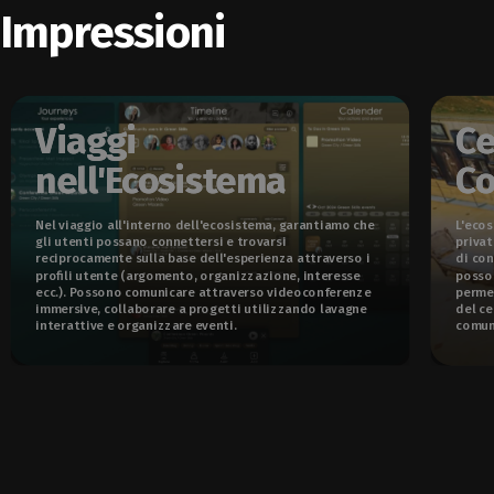
Impressioni
Viaggi
Ce
nell'Ecosistema
C
Nel viaggio all'interno dell'ecosistema, garantiamo che
L'ecos
gli utenti possano connettersi e trovarsi
privat
reciprocamente sulla base dell'esperienza attraverso i
di con
profili utente (argomento, organizzazione, interesse
posson
ecc.). Possono comunicare attraverso videoconferenze
permet
immersive, collaborare a progetti utilizzando lavagne
del ce
interattive e organizzare eventi.
comun