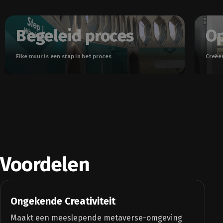
Begeleid proces
Op
Elke muur is een stap in het proces
Creëer
Voordelen
Ongekende Creativiteit
Maakt een meeslepende metaverse-omgeving