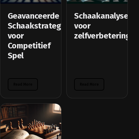
Geavanceerde
Schaakanalysete
Schaakstrategieën
voor
voor
zelfverbetering
Competitief
Spel
Read More
Read More