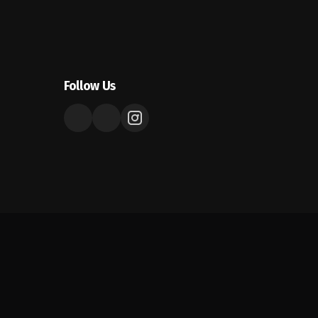
Follow Us
The legal stuff
Terms and Conditions platform
Privacy Policy
Cookie Policy
Disclaimer