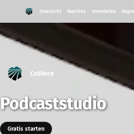
Overzicht
Functies
Voordelen
Impr
CoVince
Podcaststudio
Gratis starten