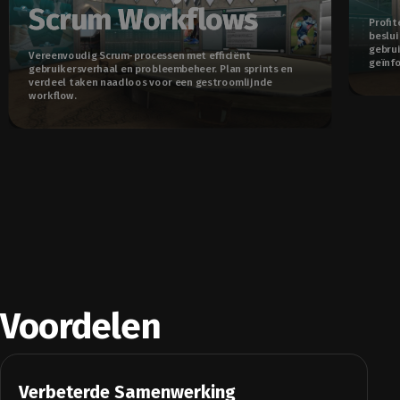
Scrum Workflows
Profit
beslui
gebrui
Vereenvoudig Scrum-processen met efficiënt
geïnf
gebruikersverhaal en probleembeheer. Plan sprints en
verdeel taken naadloos voor een gestroomlijnde
workflow.
Voordelen
Verbeterde Samenwerking