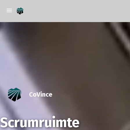
CoVince
Scrumruimte