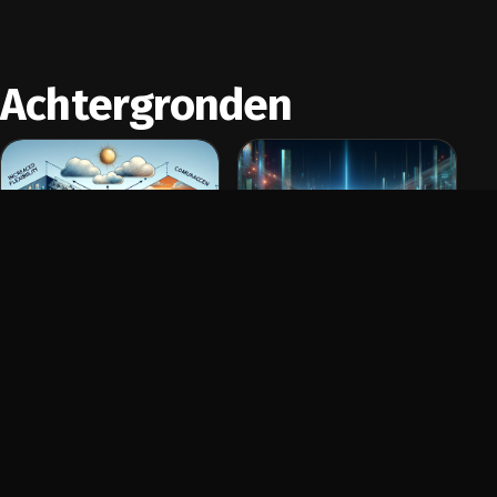
Achtergronden
Hoe kan
Snel door
remote agile
het
werken de
Metaverse: