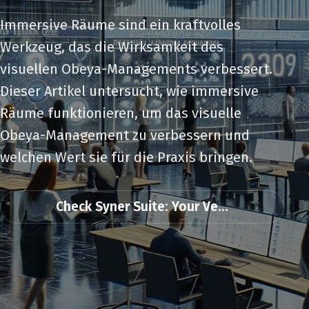
Immersive Räume sind ein kraftvolles
Werkzeug, das die Wirksamkeit des
visuellen Obeya-Managements verbessert.
Dieser Artikel untersucht, wie immersive
Räume funktionieren, um das visuelle
Obeya-Management zu verbessern und
welchen Wert sie für die Praxis bringen.
Check Syner Suite: Your Ve...