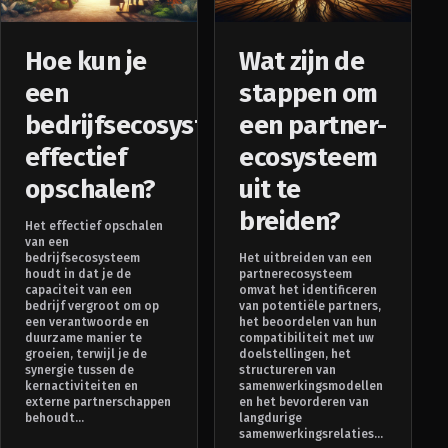
Hoe kun je
Wat zijn de
een
stappen om
bedrijfsecosysteem
een partner-
effectief
ecosysteem
opschalen?
uit te
breiden?
Het effectief opschalen
van een
bedrijfsecosysteem
Het uitbreiden van een
houdt in dat je de
partnerecosysteem
capaciteit van een
omvat het identificeren
bedrijf vergroot om op
van potentiële partners,
een verantwoorde en
het beoordelen van hun
duurzame manier te
compatibiliteit met uw
groeien, terwijl je de
doelstellingen, het
synergie tussen de
structureren van
kernactiviteiten en
samenwerkingsmodellen
externe partnerschappen
en het bevorderen van
behoudt...
langdurige
samenwerkingsrelaties...