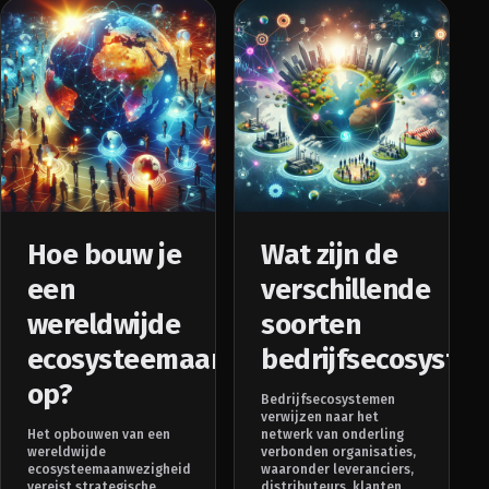
Hoe bouw je
Wat zijn de
een
verschillende
wereldwijde
soorten
ecosysteemaanwezigheid
bedrijfsecosyste
op?
Bedrijfsecosystemen
verwijzen naar het
Het opbouwen van een
netwerk van onderling
wereldwijde
verbonden organisaties,
ecosysteemaanwezigheid
waaronder leveranciers,
vereist strategische
distributeurs, klanten,