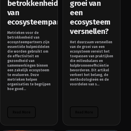
betrokkenheid
groei van
van
een
ecosysteempartners?
ecosysteem
versnellen?
Metrieken voor de
betrokkenheid van
ecosysteempartners zijn
Het duurzaam versnellen
essentiële hulpmiddelen
van de groei van een
die worden gebruikt om
ecosysteem vereist het
de effectiviteit en
toepassen van praktijken
gezondheid van
die milieubalans en
samenwerkingen binnen
hulpbronnenefficiëntie
een zakelijk ecosysteem
bevorderen. Dit artikel
te evalueren. Deze
verkent het belang, de
metrieken helpen
methodologieën en de
organisaties te begrijpen
voordelen van s...
hoe goed...
Read More
Read More