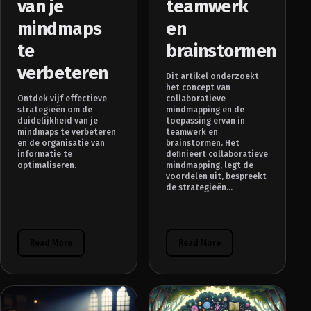
van je
teamwerk
mindmaps
en
te
brainstormen
verbeteren
Dit artikel onderzoekt
het concept van
Ontdek vijf effectieve
collaboratieve
strategieën om de
mindmapping en de
duidelijkheid van je
toepassing ervan in
mindmaps te verbeteren
teamwerk en
en de organisatie van
brainstormen. Het
informatie te
definieert collaboratieve
optimaliseren.
mindmapping, legt de
voordelen uit, bespreekt
de strategieën...
Read More
Read More