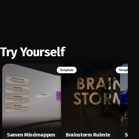
Try Yourself
Template
Template
Samen Mindmappen
Brainstorm Ruimte
Scrum