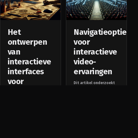
Het
Navigatieopties
ontwerpen
voor
van
interactieve
interactieve
video-
interfaces
ervaringen
voor
Dit artikel onderzoekt
de verschillende
videocontent
navigatieopties die
beschikbaar zijn voor
Dit artikel onderzoekt
interactieve video-
het concept van het
ervaringen en bespreekt
ontwerpen van
hun waarde en hoe ze
interactieve interfaces
werken.
voor videocontent,
bespreekt de definitie,
de waarden, de
werkingsprincipes en