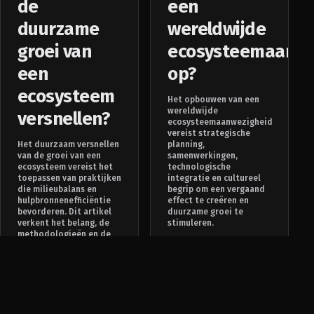
de
een
duurzame
wereldwijde
groei van
ecosysteemaanwe
een
op?
ecosysteem
Het opbouwen van een
wereldwijde
versnellen?
ecosysteemaanwezigheid
vereist strategische
Het duurzaam versnellen
planning,
van de groei van een
samenwerkingen,
ecosysteem vereist het
technologische
toepassen van praktijken
integratie en cultureel
die milieubalans en
begrip om een vergaand
hulpbronnenefficiëntie
effect te creëren en
bevorderen. Dit artikel
duurzame groei te
verkent het belang, de
stimuleren.
methodologieën en de
voordelen van s...
Read More
Read More