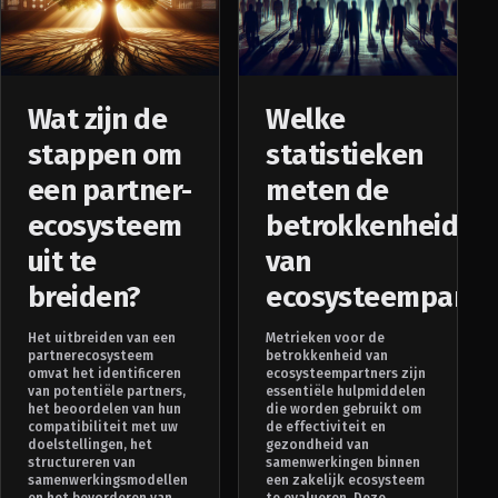
Wat zijn de
Welke
stappen om
statistieken
een partner-
meten de
ecosysteem
betrokkenheid
uit te
van
breiden?
ecosysteempartn
Het uitbreiden van een
Metrieken voor de
partnerecosysteem
betrokkenheid van
omvat het identificeren
ecosysteempartners zijn
van potentiële partners,
essentiële hulpmiddelen
het beoordelen van hun
die worden gebruikt om
compatibiliteit met uw
de effectiviteit en
doelstellingen, het
gezondheid van
structureren van
samenwerkingen binnen
samenwerkingsmodellen
een zakelijk ecosysteem
en het bevorderen van
te evalueren. Deze