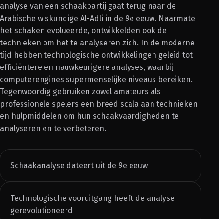
analyse van een schaakpartij gaat terug naar de
Arabische wiskundige Al-Adli in de 9e eeuw. Naarmate
het schaken evolueerde, ontwikkelden ook de
technieken om het te analyseren zich. In de moderne
tijd hebben technologische ontwikkelingen geleid tot
efficiëntere en nauwkeurigere analyses, waarbij
computerengines supermenselijke niveaus bereiken.
Tegenwoordig gebruiken zowel amateurs als
professionele spelers een breed scala aan technieken
en hulpmiddelen om hun schaakvaardigheden te
analyseren en te verbeteren.
Schaakanalyse dateert uit de 9e eeuw
Technologische vooruitgang heeft de analyse
gerevolutioneerd