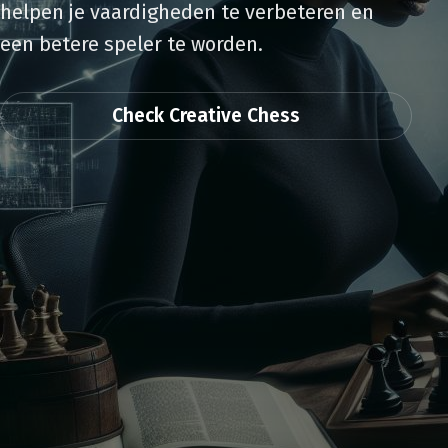
helpen je vaardigheden te verbeteren en
een betere speler te worden.
Check Creative Chess