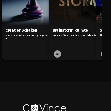
Creatief Schaken
Brainstorm Ruimte
Scrum
Maak je stukken en nodig tegenstanders
Verenig Geesten: Inspireer Ideeën
Efficiën
uit