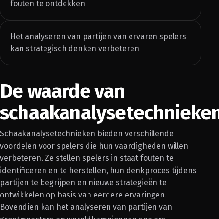
fouten te ontdekken
Het analyseren van partijen van ervaren spelers
kan strategisch denken verbeteren
De waarde van
schaakanalysetechnieke
Schaakanalysetechnieken bieden verschillende
voordelen voor spelers die hun vaardigheden willen
verbeteren. Ze stellen spelers in staat fouten te
identificeren en te herstellen, hun denkproces tijdens
partijen te begrijpen en nieuwe strategieën te
ontwikkelen op basis van eerdere ervaringen.
Bovendien kan het analyseren van partijen van