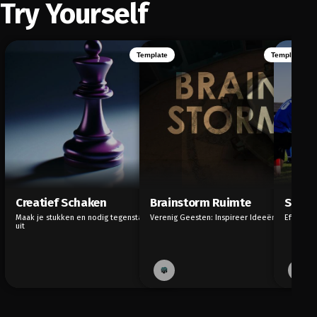
Try Yourself
Template
Template
Creatief Schaken
Brainstorm Ruimte
Scrum
Maak je stukken en nodig tegenstanders
Verenig Geesten: Inspireer Ideeën
Efficiën
uit